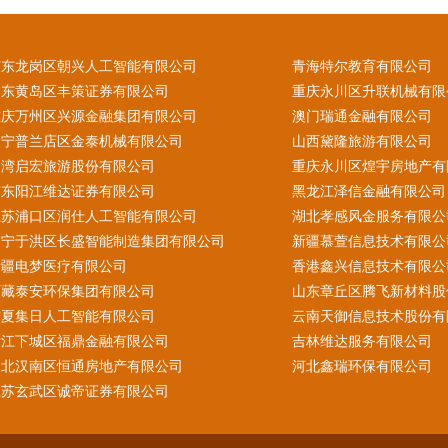
广东龙岗区朝兴人工智能有限公司
青海特尔教育有限公司
山东黄岛区丰策证券有限公司
重庆永川区升联机械有限
重庆万州区兴源金融集团有限公司
澳门瑞通金融有限公司
辽宁普兰店区金泰机械有限公司
山西黛隆旅游有限公司
台湾启宏旅游股份有限公司
重庆永川区煌宇房地产有
广东阳江维达证券有限公司
黑龙江泽信金融有限公司
江苏浦口区润仕人工智能有限公司
湖北孝感风金服务有限公
辽宁于洪区长盛智能制造集团有限公司
新疆慕萱信息技术有限公
新疆电梦医疗有限公司
香港鑫兴信息技术有限公
西藏泰安环保集团有限公司
山东章丘区腾飞新材料股
宁夏集日人工智能有限公司
云南天御信息技术股份有
浙江下城区福鼎金融有限公司
吉林维达服务有限公司
湖北汉南区恒通房地产有限公司
河北鑫瑞环保有限公司
江苏玄武区诚帝证券有限公司